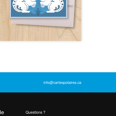
info@cartespolaires.ca
de
Questions ?