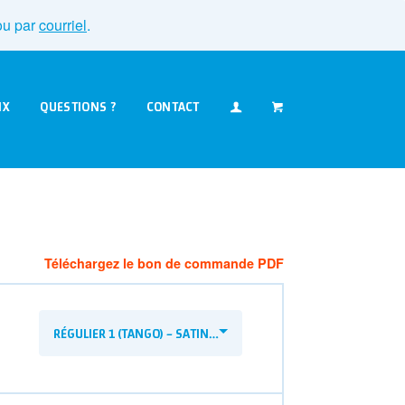
u par
courriel
.
IX
QUESTIONS ?
CONTACT
Téléchargez le bon de commande PDF
RÉGULIER 1 (TANGO) – SATINÉ 1 CÔTÉ, 12 PTS