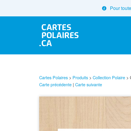
Pour toute
Cartes Polaires
>
Produits
>
Collection Polaire
>
Carte précédente
|
Carte suivante