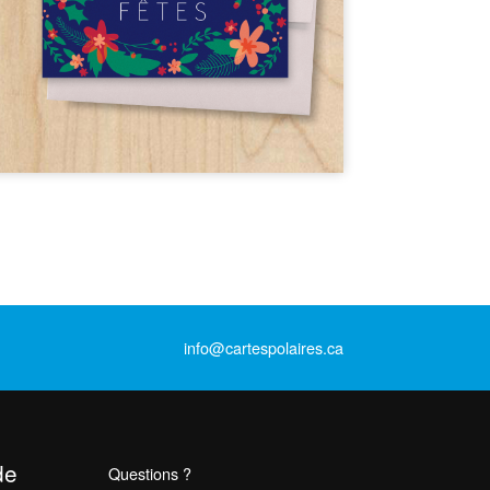
info@cartespolaires.ca
de
Questions ?