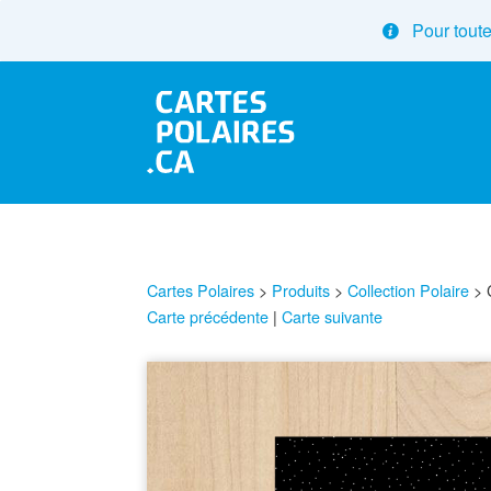
Pour toute
Cartes Polaires
>
Produits
>
Collection Polaire
>
Carte précédente
|
Carte suivante