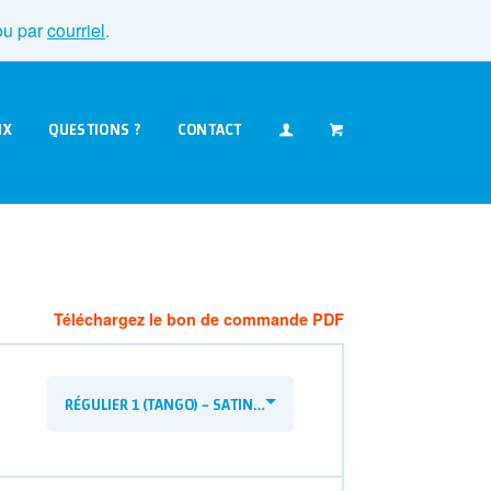
u par
courriel
.
IX
QUESTIONS ?
CONTACT
Téléchargez le bon de commande PDF
RÉGULIER 1 (TANGO) – SATINÉ 1 CÔTÉ, 12 PTS