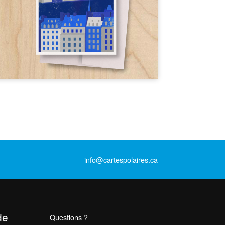
info@cartespolaires.ca
de
Questions ?