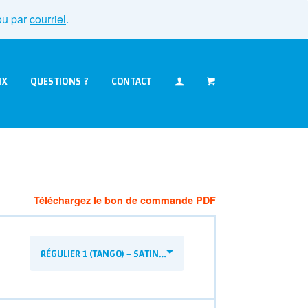
u par
courriel
.
IX
QUESTIONS ?
CONTACT
Téléchargez le bon de commande PDF
RÉGULIER 1 (TANGO) – SATINÉ 1 CÔTÉ, 12 PTS